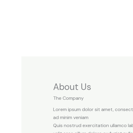
Skip
to
content
About Us
The Company
Lorem ipsum dolor sit amet, consecte
ad minim veniam
Quis nostrud exercitation ullamco lab