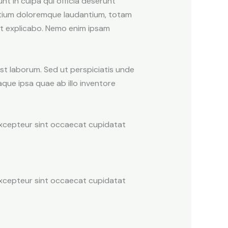
nt in culpa qui officia deserunt
antium doloremque laudantium, totam
unt explicabo. Nemo enim ipsam
est laborum. Sed ut perspiciatis unde
que ipsa quae ab illo inventore
. Excepteur sint occaecat cupidatat
. Excepteur sint occaecat cupidatat