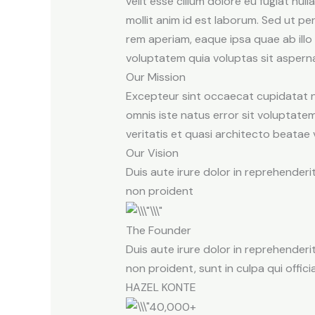
velit esse cillum dolore eu fugiat nu
mollit anim id est laborum. Sed ut p
rem aperiam, eaque ipsa quae ab illo
voluptatem quia voluptas sit asperna
Our Mission
Excepteur sint occaecat cupidatat non
omnis iste natus error sit voluptat
veritatis et quasi architecto beatae 
Our Vision
Duis aute irure dolor in reprehenderi
non proident
The Founder
Duis aute irure dolor in reprehenderi
non proident, sunt in culpa qui offici
HAZEL KONTE