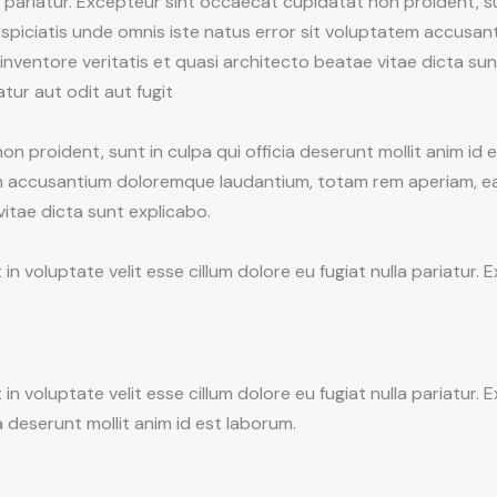
lla pariatur. Excepteur sint occaecat cupidatat non proident, su
erspiciatis unde omnis iste natus error sit voluptatem accus
 inventore veritatis et quasi architecto beatae vitae dicta s
tur aut odit aut fugit
 proident, sunt in culpa qui officia deserunt mollit anim id 
em accusantium doloremque laudantium, totam rem aperiam, ea
vitae dicta sunt explicabo.
t in voluptate velit esse cillum dolore eu fugiat nulla pariatur
t in voluptate velit esse cillum dolore eu fugiat nulla pariatur
a deserunt mollit anim id est laborum.