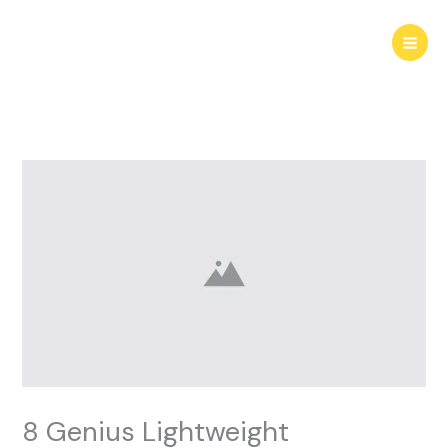
Skip
to
content
8 Genius Lightweight