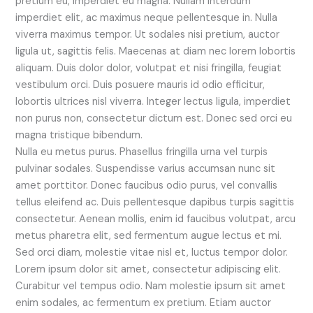
pretium eu, imperdiet eu magna. Nullam interdum
imperdiet elit, ac maximus neque pellentesque in. Nulla
viverra maximus tempor. Ut sodales nisi pretium, auctor
ligula ut, sagittis felis. Maecenas at diam nec lorem lobortis
aliquam. Duis dolor dolor, volutpat et nisi fringilla, feugiat
vestibulum orci. Duis posuere mauris id odio efficitur,
lobortis ultrices nisl viverra. Integer lectus ligula, imperdiet
non purus non, consectetur dictum est. Donec sed orci eu
magna tristique bibendum.
Nulla eu metus purus. Phasellus fringilla urna vel turpis
pulvinar sodales. Suspendisse varius accumsan nunc sit
amet porttitor. Donec faucibus odio purus, vel convallis
tellus eleifend ac. Duis pellentesque dapibus turpis sagittis
consectetur. Aenean mollis, enim id faucibus volutpat, arcu
metus pharetra elit, sed fermentum augue lectus et mi.
Sed orci diam, molestie vitae nisl et, luctus tempor dolor.
Lorem ipsum dolor sit amet, consectetur adipiscing elit.
Curabitur vel tempus odio. Nam molestie ipsum sit amet
enim sodales, ac fermentum ex pretium. Etiam auctor