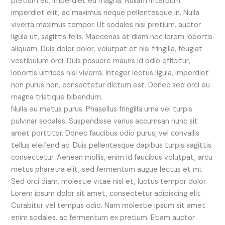
pretium eu, imperdiet eu magna. Nullam interdum
imperdiet elit, ac maximus neque pellentesque in. Nulla
viverra maximus tempor. Ut sodales nisi pretium, auctor
ligula ut, sagittis felis. Maecenas at diam nec lorem lobortis
aliquam. Duis dolor dolor, volutpat et nisi fringilla, feugiat
vestibulum orci. Duis posuere mauris id odio efficitur,
lobortis ultrices nisl viverra. Integer lectus ligula, imperdiet
non purus non, consectetur dictum est. Donec sed orci eu
magna tristique bibendum.
Nulla eu metus purus. Phasellus fringilla urna vel turpis
pulvinar sodales. Suspendisse varius accumsan nunc sit
amet porttitor. Donec faucibus odio purus, vel convallis
tellus eleifend ac. Duis pellentesque dapibus turpis sagittis
consectetur. Aenean mollis, enim id faucibus volutpat, arcu
metus pharetra elit, sed fermentum augue lectus et mi.
Sed orci diam, molestie vitae nisl et, luctus tempor dolor.
Lorem ipsum dolor sit amet, consectetur adipiscing elit.
Curabitur vel tempus odio. Nam molestie ipsum sit amet
enim sodales, ac fermentum ex pretium. Etiam auctor