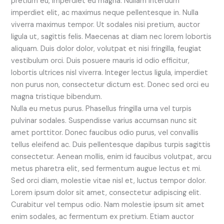
pretium eu, imperdiet eu magna. Nullam interdum
imperdiet elit, ac maximus neque pellentesque in. Nulla
viverra maximus tempor. Ut sodales nisi pretium, auctor
ligula ut, sagittis felis. Maecenas at diam nec lorem lobortis
aliquam. Duis dolor dolor, volutpat et nisi fringilla, feugiat
vestibulum orci. Duis posuere mauris id odio efficitur,
lobortis ultrices nisl viverra. Integer lectus ligula, imperdiet
non purus non, consectetur dictum est. Donec sed orci eu
magna tristique bibendum.
Nulla eu metus purus. Phasellus fringilla urna vel turpis
pulvinar sodales. Suspendisse varius accumsan nunc sit
amet porttitor. Donec faucibus odio purus, vel convallis
tellus eleifend ac. Duis pellentesque dapibus turpis sagittis
consectetur. Aenean mollis, enim id faucibus volutpat, arcu
metus pharetra elit, sed fermentum augue lectus et mi.
Sed orci diam, molestie vitae nisl et, luctus tempor dolor.
Lorem ipsum dolor sit amet, consectetur adipiscing elit.
Curabitur vel tempus odio. Nam molestie ipsum sit amet
enim sodales, ac fermentum ex pretium. Etiam auctor